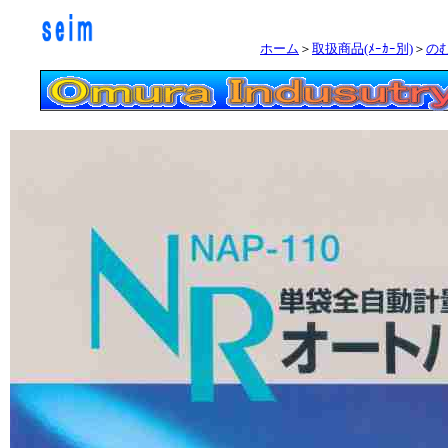
ホーム
＞
取扱商品(ﾒｰｶｰ別)
＞
の