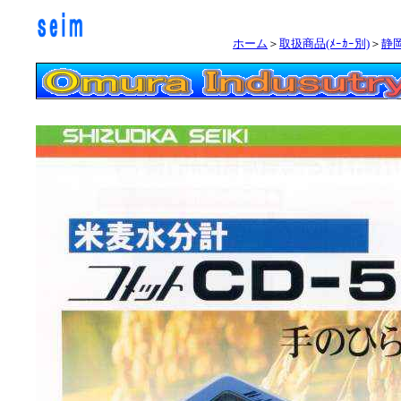
ホーム
＞
取扱商品(ﾒｰｶｰ別)
＞
静